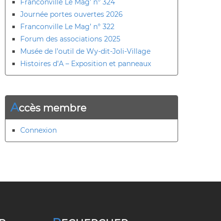
Franconville Le Mag’ n° 324
Journée portes ouvertes 2026
Franconville Le Mag’ n° 322
Forum des associations 2025
Musée de l’outil de Wy-dit-Joli-Village
Histoires d’A – Exposition et panneaux
A
ccès membre
Connexion