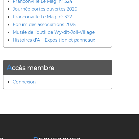
Franconville Le Mag’ n° 324
Journée portes ouvertes 2026
Franconville Le Mag’ n° 322
Forum des associations 2025
Musée de l’outil de Wy-dit-Joli-Village
Histoires d’A – Exposition et panneaux
A
ccès membre
Connexion