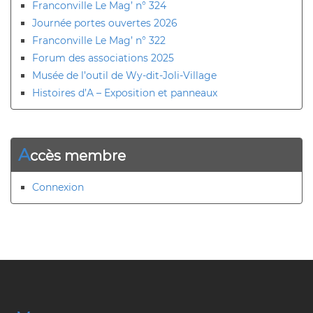
Franconville Le Mag’ n° 324
Journée portes ouvertes 2026
Franconville Le Mag’ n° 322
Forum des associations 2025
Musée de l’outil de Wy-dit-Joli-Village
Histoires d’A – Exposition et panneaux
A
ccès membre
Connexion