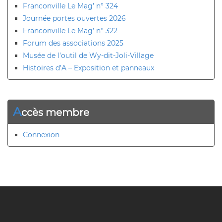
Franconville Le Mag’ n° 324
Journée portes ouvertes 2026
Franconville Le Mag’ n° 322
Forum des associations 2025
Musée de l’outil de Wy-dit-Joli-Village
Histoires d’A – Exposition et panneaux
A
ccès membre
Connexion